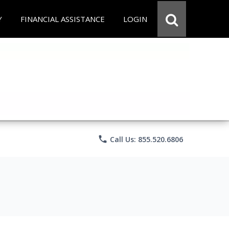
Y
FINANCIAL ASSISTANCE
LOGIN
phone
Call Us: 855.520.6806