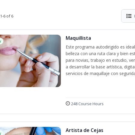
1-6 of 6
Maquillista
w
Este programa autodirigido es ideal
belleza con una ruta clara y bien e
para novias, trabajo en estudio, ven
a desarrollar la base artística, dig
servicios de maquillaje con segurida
248 Course Hours
Artista de Cejas
w