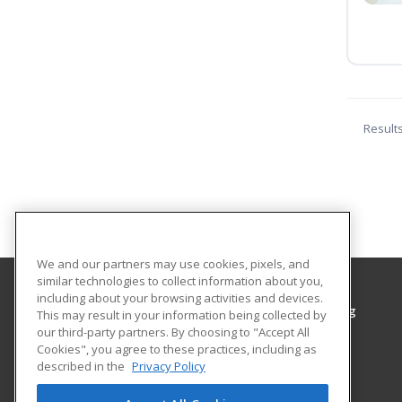
Result
We and our partners may use cookies, pixels, and
similar technologies to collect information about you,
including about your browsing activities and devices.
Grayson College, Center for Workplace Learning
This may result in your information being collected by
Center for Workplace Learning
our third-party partners. By choosing to "Accept All
Cookies", you agree to these practices, including as
6101 Grayson Drive
described in the
Privacy Policy
Denison, TX 75020 US