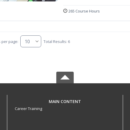
265 Course Hours
s per page:
Total Results: 6
MAIN CONTENT
Career Training