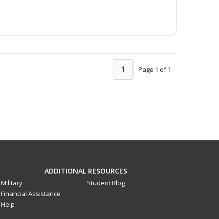
1
Page 1 of 1
ADDITIONAL RESOURCES
Military
Student Blog
Financial Assistance
Help