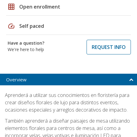
grid_on
Open enrollment
speed
Self paced
Have a question?
REQUEST INFO
We're here to help
Overview
Aprenderá a utilizar sus conocimientos en floristería para
crear diseños florales de lujo para distintos eventos,
ocasiones especiales y arreglos decorativos de impacto.
También aprenderá a diseñar paisajes de mesa utilizando
elementos florales para centros de mesa, así como a
incorporar velas, velas votivas e iluminación LED para