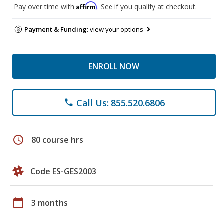
Affirm
Pay over time with
. See if you qualify at checkout.
Payment & Funding:
view your options
ENROLL NOW
Call Us: 855.520.6806
phone
schedule
80 course hrs
Code ES-GES2003
calendar_today
3 months