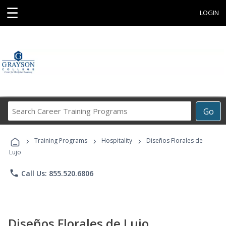
☰
LOGIN
Search
Go
Career
Training
›
›
›
Programs
Training Programs
Hospitality
Diseños Florales de
Lujo
phone
Call Us: 855.520.6806
Diseños Florales de Lujo