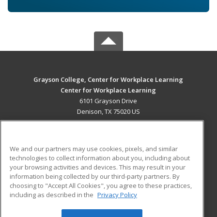
Grayson College, Center for Workplace Learning
Center for Workplace Learning
6101 Grayson Drive
Denison, TX 75020 US
MAIN CONTENT
Career Training
We and our partners may use cookies, pixels, and similar
technologies to collect information about you, including about
ADDITIONAL RESOURCES
your browsing activities and devices. This may result in your
information being collected by our third-party partners. By
Military
Student Blog
choosing to "Accept All Cookies", you agree to these practices,
Financial Assistance
including as described in the
Privacy Policy
Help