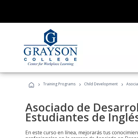
›
›
›
Training Programs
Child Development
Asocia
Asociado de Desarrol
Estudiantes de Inglé
En este curso en línea, mejorarás tus conocimien