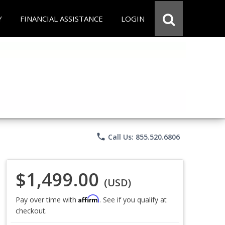
Y
FINANCIAL ASSISTANCE
LOGIN
phone
Call Us: 855.520.6806
$1,499.00
(USD)
Affirm
Pay over time with
. See if you qualify at
checkout.