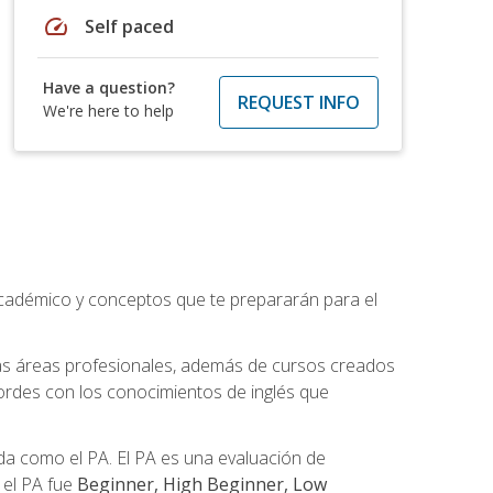
speed
Self paced
Have a question?
REQUEST INFO
We're here to help
académico y conceptos que te prepararán para el
as áreas profesionales, además de cursos creados
cordes con los conocimientos de inglés que
a como el PA. El PA es una evaluación de
n el PA fue
Beginner, High Beginner, Low