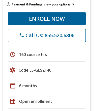
Payment & Funding:
view your options
ENROLL NOW
Call Us: 855.520.6806
phone
schedule
160 course hrs
Code ES-GES2140
calendar_today
6 months
grid_on
Open enrollment