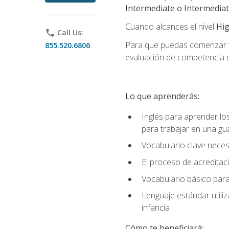
Intermediate o Intermedia
Cuando alcances el nivel
Hig
phone
Call Us:
Para que puedas comenzar tu
855.520.6806
evaluación de competencia de
Lo que aprenderás:
Inglés para aprender lo
para trabajar en una gu
Vocabulario clave neces
El proceso de acreditació
Vocabulario básico para
Lenguaje estándar utili
infancia
Cómo te beneficiará: