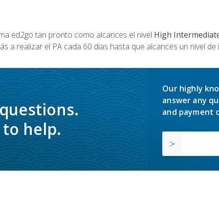
a ed2go tan pronto como alcances el nivel
High Intermediat
s a realizar el PA cada 60 días hasta que alcances un nivel de 
Our highly kno
answer any qu
 questions.
and payment o
to help.